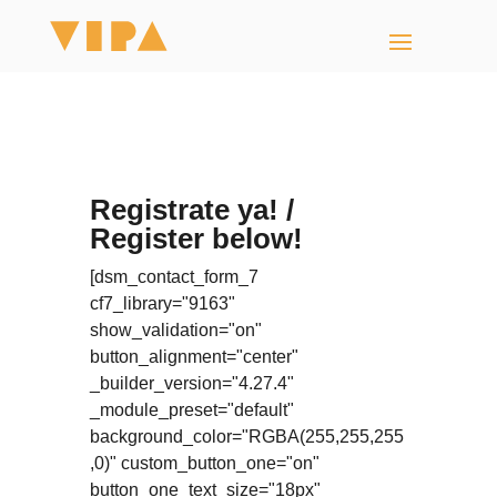
Andrés Barrios Workshop
Registrate ya! /
Register below!
[dsm_contact_form_7
cf7_library="9163"
show_validation="on"
button_alignment="center"
_builder_version="4.27.4"
_module_preset="default"
background_color="RGBA(255,255,255
,0)" custom_button_one="on"
button_one_text_size="18px"