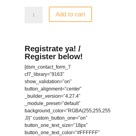
Andrés
Add to cart
Barrios
Workshop
Andrés Barrios Workshop
quantity
Registrate ya! /
Register below!
[dsm_contact_form_7
cf7_library="9163"
show_validation="on"
button_alignment="center"
_builder_version="4.27.4"
_module_preset="default"
background_color="RGBA(255,255,255
,0)" custom_button_one="on"
button_one_text_size="18px"
button_one_text_color="#FFFFFF"