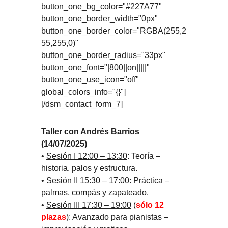
button_one_bg_color="#227A77"
button_one_border_width="0px"
button_one_border_color="RGBA(255,2
55,255,0)"
button_one_border_radius="33px"
button_one_font="|800||on|||||"
button_one_use_icon="off"
global_colors_info="{}"]
[/dsm_contact_form_7]
Taller con Andrés Barrios
(14/07/2025)
•
Sesión I 12:00 – 13:30
: Teoría –
historia, palos y estructura.
•
Sesión II 15:30 – 17:00
: Práctica –
palmas, compás y zapateado.
•
Sesión III 17:30 – 19:00
(
sólo 12
plazas
): Avanzado para pianistas –